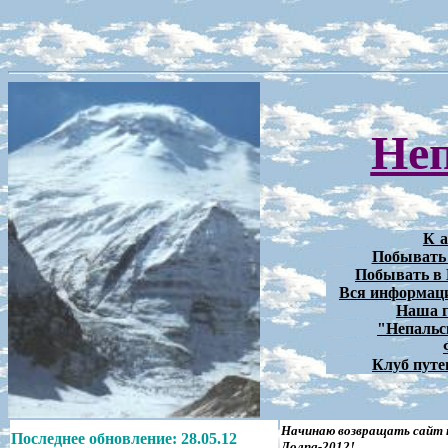
Неп
К
Побывать 
Побывать в 
Вся информаци
Наша г
"Непальс
Клуб путе
Начинаю возвращать сайт к
Последнее обновление:
28.05.12
Долпа-2012!