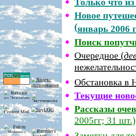
Только что из
Новое путеше
(
январь 2006 г
Поиск попутч
Очередное (
де
нежелательнос
Обстановка в
Текущие ново
Рассказы оче
2005гг; 31 шт.)
Заметки для те