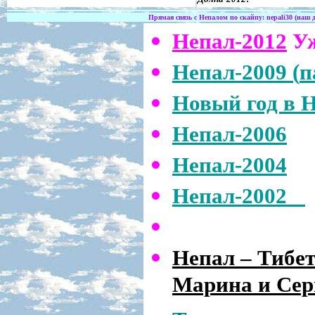
Прямая связь с Непалом по скайпу:
nepali30
(наш 
Непал-20
12
Уж
Непал-2009 (
п
Новый год в 
Непал-2006
Непал-2004
Непал-2002
Непал – Тибет
Марина и Сер