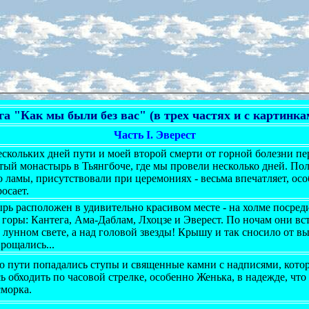
га "Как мы были без вас" (в трех частях и с картинка
Часть I. Эверест
ескольких дней пути и моей второй смерти от горной болезни пе
тый монастырь в Тьянгбоче, где мы провели несколько дней. По
 ламы, присутствовали при церемониях - весьма впечатляет, осо
осает.
рь расположен в удивительно красивом месте - на холме посред
г горы: Кантега, Ама-Даблам, Лхоцзе и Эверест. По ночам они 
 лунном свете, а над головой звезды! Крышу и так сносило от вы
рощались...
о пути попадались ступы и священные камни с надписями, котор
ь обходить по часовой стрелке, особенно Женька, в надежде, что
сморка.