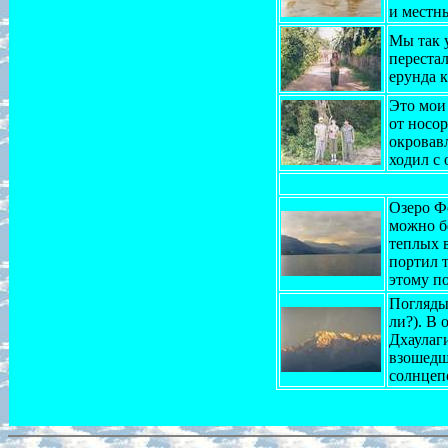
и местны
Мы так 
перестал
ерунда к
Это мои
от носор
окровав
ходил с
Озеро Фе
можно бе
теплых 
портил 
этому по
Поглядыв
ли?). В 
Дхаулаг
взошедше
солнцеп