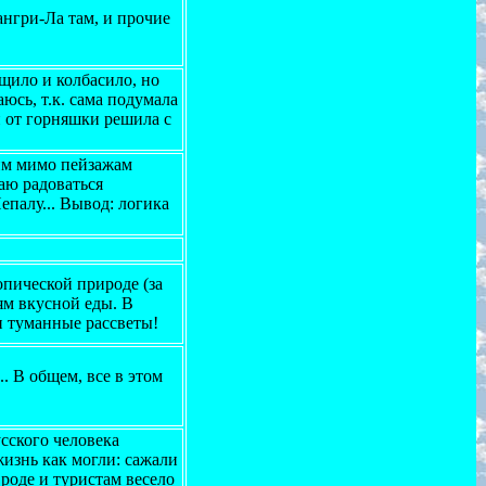
ангри-Ла там, и прочие
щило и колбасило, но
юсь, т.к. сама подумала
ти от горняшки решила с
им мимо пейзажам
таю радоваться
епалу... Вывод: логика
опической природе (за
ям вкусной еды. В
и туманные рассветы!
.. В общем, все в этом
сского человека
изнь как могли: сажали
Вроде и туристам весело