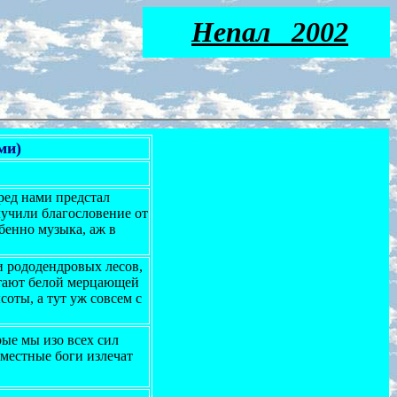
Непал 2002
ми)
ред нами предстал
лучили благословение от
бенно музыка, аж в
и рододендровых лесов,
встают белой мерцающей
соты, а тут уж совсем с
ые мы изо всех сил
 местные боги излечат