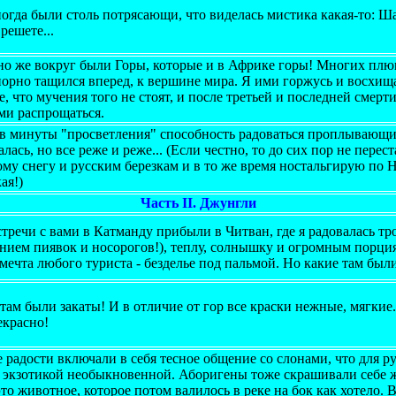
огда были столь потрясающи, что виделась мистика какая-то: Ш
 решете...
но же вокруг были Горы, которые и в Африке горы! Многих плю
орно тащился вперед, к вершине мира. Я ими горжусь и восхища
е, что мучения того не стоят, и после третьей и последней смер
ми распрощаться.
 в минуты "просветления" способность радоваться проплывающ
лась, но все реже и реже... (Если честно, то до сих пор не перес
му снегу и русским березкам и в то же время ностальгирую по Н
ая!)
Часть II. Джунгли
тречи с вами в Катманду прибыли в Читван, где я радовалась тр
нием пиявок и носорогов!), теплу, солнышку и огромным порци
мечта любого туриста - безделье под пальмой. Но какие там был
там были закаты! И в отличие от гор все краски нежные, мягкие.
екрасно!
радости включали в себя тесное общение со слонами, что для ру
я экзотикой необыкновенной. Аборигены тоже скрашивали себе ж
это животное, которое потом валилось в реке на бок как хотело. 