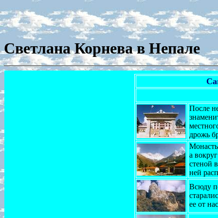
Светлана Корнева в Непале
Са
После н
знамени
местного
дрожь бр
Монасты
а вокру
стеной в
ней расп
Всюду п
старалис
ее от на