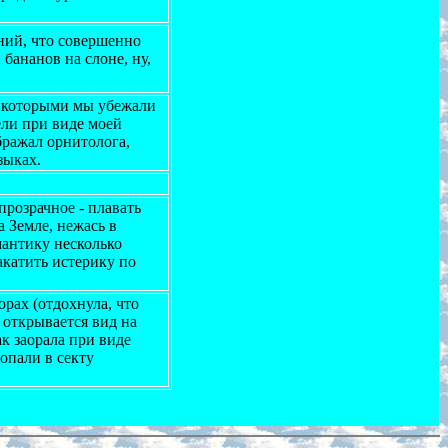
ний, что совершенно
бананов на слоне, ну,
с которыми мы убежали
ели при виде моей
бражал орнитолога,
зыках.
 прозрачное - плавать
а Земле, нежась в
мантику несколько
катить истерику по
рах (отдохнула, что
а открывается вид на
к заорала при виде
опали в секту