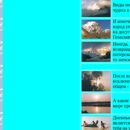
Виды ин
чудеса в
И конеч
народ уп
на досуг
Гималая
Иногда,
возвраща
питерско
то женск
После вс
исключе
общем - 
А какие 
мире пр
Дневные 
являетс
тебя на 