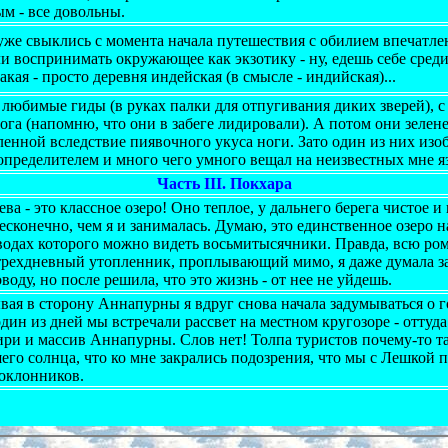
м - все довольны.
уже свыклись с момента начала путешествия с обилием впечатле
и воспринимать окружающее как экзотику - ну, едешь себе среди 
акая - просто деревня индейская (в смысле - индийская)...
 любимые гиды (в руках палки для отпугивания диких зверей), 
ога (напомню, что они в забеге лидировали). А потом они зелен
ленной вследствие пиявочного укуса ноги. Зато один из них изо
 определителем и много чего умного вещал на неизвестных мне я
Част
ь III. Покхара
ва - это классное озеро! Оно теплое, у дальнего берега чистое и
сконечно, чем я и занималась. Думаю, это единственное озеро н
водах которого можно видеть восьмитысячники. Правда, всю ро
трехдневный утопленник, проплывающий мимо, я даже думала за
воду, но после решила, что это жизнь - от нее не уйдешь.
ая в сторону Аннапурны я вдруг снова начала задумываться о го
один из дней мы встречали рассвет на местном кругозоре - оттуд
ири и массив Аннапурны. Слов нет! Толпа туристов почему-то та
го солнца, что ко мне закрались подозрения, что мы с Лешкой п
оклонников.